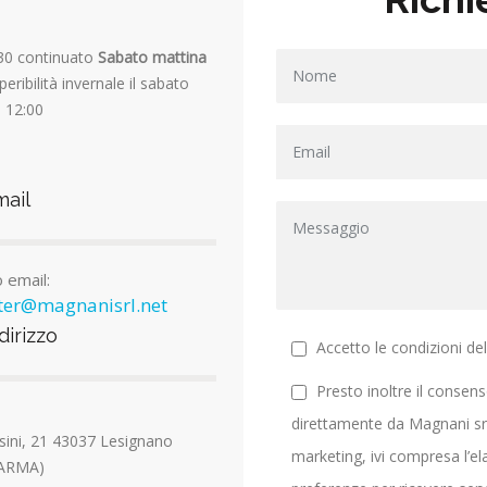
.30 continuato
Sabato mattina
peribilità invernale il sabato
e 12:00
ail
 email:
nter@magnanisrl.net
dirizzo
Accetto le condizioni de
Presto inoltre il consens
direttamente da Magnani srl 
osini, 21 43037 Lesignano
marketing, ivi compresa l’e
PARMA)