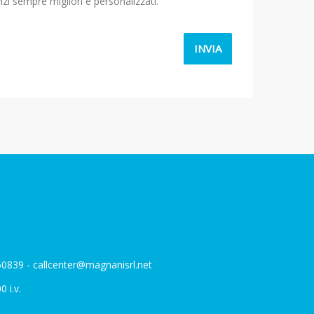
izi sempre migliori e personalizzati.
850839 - callcenter@magnanisrl.net
 i.v.