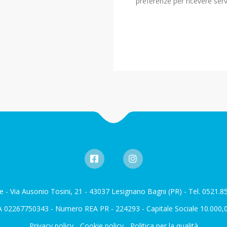
preferenze per ricevere serv
e - Via Ausonio Tosini, 21 - 43037 Lesignano Bagni (PR) - Tel. 0521.
A 02267750343 - Numero REA PR - 224293 - Capitale Sociale 10.000,00
Privacy policy
-
Cookie policy
-
Politica per la qualità