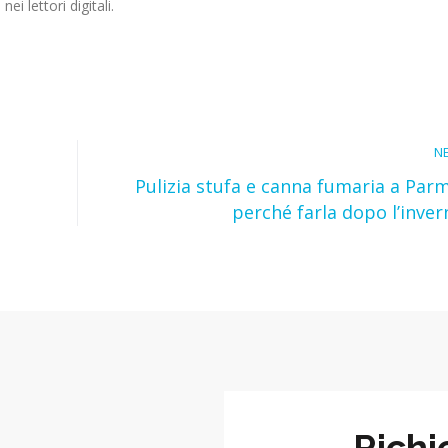
i lettori digitali.
N
Pulizia stufa e canna fumaria a Parm
perché farla dopo l’inver
Richi